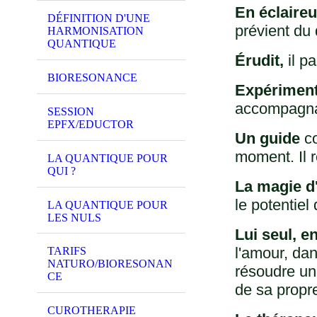
En éclaireu
DÉFINITION D'UNE
prévient du
HARMONISATION
QUANTIQUE
Érudit,
il p
BIORESONANCE
Expériment
accompagnan
SESSION
EPFX/EDUCTOR
Un guide
co
moment. Il 
LA QUANTIQUE POUR
QUI ?
La magie d
le potentiel
LA QUANTIQUE POUR
LES NULS
Lui seul, en
l'amour, da
TARIFS
NATURO/BIORESONAN
résoudre un 
CE
de sa propr
CUROTHERAPIE