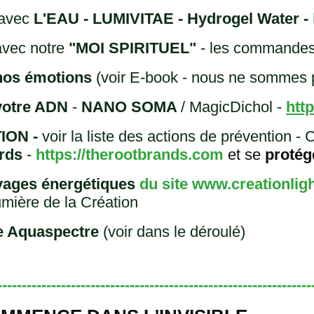
 avec
L'EAU - LUMIVITAE - Hydrogel Water -
 avec notre
"MOI SPIRITUEL"
- les commande
nos émotions
(voir E-book - nous ne sommes 
 votre ADN
-
NANO SOMA
/ MagicDichol -
htt
ION -
voir la liste des actions de prévention
rds
-
https://therootbrands.com
et se
protég
oyages énergétiques
du
site www.creationlig
mière de la Création
e Aquaspectre
(voir dans le déroulé)
----------------------------------------------------------------