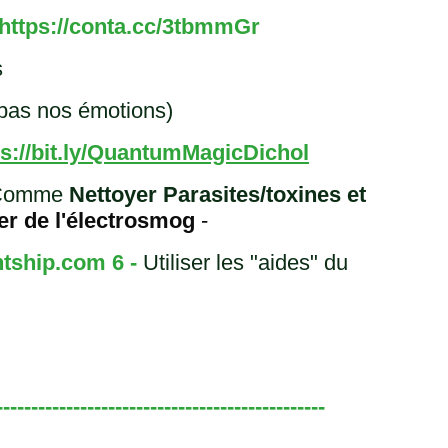
https://conta.cc/3tbmmGr
s
pas nos émotions)
ps://bit.ly/QuantumMagicDichol
 - Comme
Nettoyer Parasites/toxines et
er de l'électrosmog
-
htship.com 6 -
Utiliser les "aides" du
-----------------------------------------------