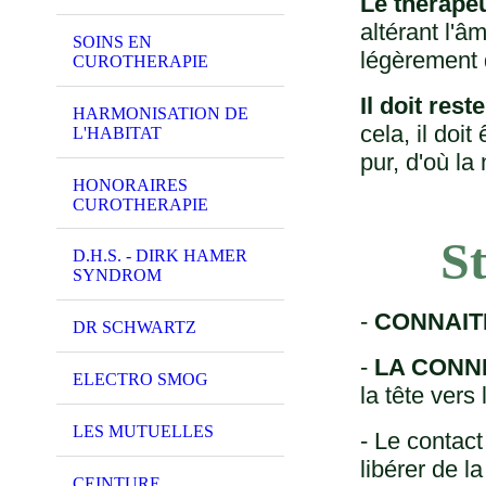
Le thérapeu
altérant l'â
SOINS EN
légèrement d
CUROTHERAPIE
Il doit reste
HARMONISATION DE
cela, il doi
L'HABITAT
pur, d'où la
HONORAIRES
CUROTHERAPIE
S
D.H.S. - DIRK HAMER
SYNDROM
-
CONNAITRE
DR SCHWARTZ
-
LA CONN
ELECTRO SMOG
la tête ver
LES MUTUELLES
- Le contac
libérer de 
CEINTURE