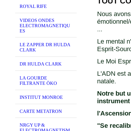
TOUT CO
ROYAL RIFE
Nous avons 
VIDEOS ONDES
émotionnel/
ELECTROMAGNETIQU
...
ES
Le mental n
LE ZAPPER DR HULDA
Esprit-Sour
CLARK
Le Moi Espr
DR HULDA CLARK
L'ADN est ac
LA GOURDE
natale.
FILTRANTE ÖKO
Notre but u
INSTITUT MONROE
instrument 
CARTE METATRON
l'Ascension
"Se recalib
NRGY UP &
ELECTROMAGNETISM