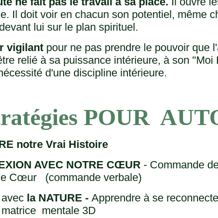
te ne fait pas le travail à sa place.
Il ouvre l
me. Il doit voir en chacun son potentiel, même ch
evant lui sur le plan spirituel.
r vigilant
pour ne pas prendre le pouvoir que l'
t être relié à sa puissance intérieure, à son "Mo
 nécessité d'une discipline intérieure.
tratégies POUR AU
 notre Vrai Histoire
EXION AVEC NOTRE CŒUR
- Commande de 
s le Cœur (commande verbale)
t avec
la NATURE -
Apprendre à se reconnecter
la matrice mentale 3D