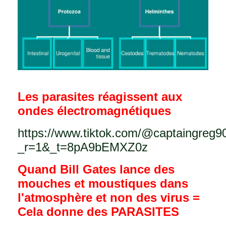
Les parasites réagissent aux
ondes électromagnétiques
https://www.tiktok.com/@captaingreg
_r=1&_t=8pA9bEMXZ0z
Quand Bill Gates lance des
mouches et moustiques dans
l'atmosphère et non des virus =
Cela donne des PARASITES