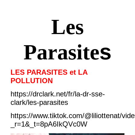
Les
s
Parasite
LES PARASITES et LA
POLLUTION
https://drclark.net/fr/la-dr-sse-
clark/les-parasites
https://www.tiktok.com/@liliottenat/v
_r=1&_t=8pA6IkQVc0W